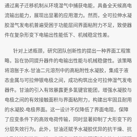
通过离子迁移机制从环境湿气中捕获电能，具备全天候高电
流输出能力，展现出显著的应用潜力。然而，全可拉伸水凝
胶湿气发电机普遍受困于功能层间界面粘附力不足，致使器
件在复杂形变下电输出性能低下、机械稳定性差。
针对上述瓶颈，研究团队创新
性的
提出一种
界面工程策
略
，旨在协同提升器件的电输出性能与机械稳健性。该策略
将溶胀于水
-甘油二元溶剂中的高粘附性水凝胶，集成于液
态金属与可拉伸银电极之间，成功构筑出全可拉伸湿气发电
器件。甘油的引入有效暴露更多氢键官能团，增强水凝胶与
电极之间的有效接触面积与界面粘附力，构建出牢固且耐用
的水凝胶-电极界面。这一设计不仅降低了界面电阻，保障
了应变条件下的高效电荷传输，同时显著抑制了大形变下的
分层失效行为。此外，甘油还赋予水凝胶优异的抗干燥、抗