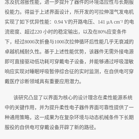
冻及抗溶胀性能，进一步提升了器件的环境适应性与长期服
役能力。得益于上述界面设计，所开发的可拉伸湿气发电机
实现了如下优异性能：
0.94 V
的开路电压
、
141 µA cm
⁻
²
的电
流密度
、
超过
220
小时的稳定输出
，以及在
80%
应变条件
下，经过
8000
次折叠
与
1000
次拉伸循环
后性能几乎无衰减的
卓越机械耐久性。基于上述性能优势，该器件无需外接电源
即可直接驱动低功耗可穿戴电子设备，并能够通过呼吸湿敏
响应实现对睡眠呼吸暂停综合征的实时监测，在自供电可穿
戴医疗诊断领域具有重要应用潜力。
该研究凸显了以界面为核心的设计理念在柔性能源系统
中的关键作用，并为提升柔性电子器件界面可靠性提供了一
种通用策略，这一成果为在复杂环境与动态机械条件下长期
服役的自供电可穿戴设备开辟了新的路径。