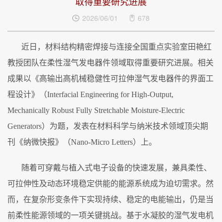
取得重要研究进展
2026/06/01
678
近日，材料结构精密焊接与连接全国重点实验室田艳红
教授团队
在柔性湿气发电器件领域
取得重要研究进展
。
相关
成果以《高输出高机械稳健性可拉伸湿气发电器件的界面工
程设计》
（
Interfacial Engineering for High‑Output,
Mechanically Robust Fully Stretchable Moisture‑Electric
Generator
s
）
为题，
发表在材料科学与纳米技术领域顶尖期
刊《
纳微快报
》（
Nano-Micro Letters
）
上
。
随着可穿戴与植入式电子设备的快速发展，兼具柔性、
可拉伸性及动态环境稳定供能的能源系统成为迫切需求。然
而，在复杂形变条件下实现持续、稳定的电能输出，仍是当
前柔性能源领域的一项关键挑战。基于水凝胶的湿气发电机