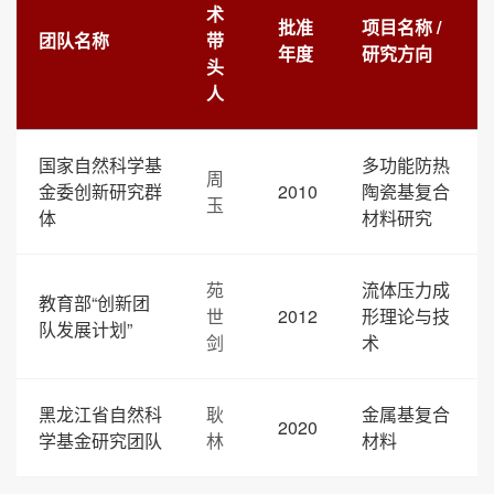
术
批准
项目名称 /
团队名称
带
年度
研究方向
头
人
国家自然科学基
多功能防热
周
金委创新研究群
2010
陶瓷基复合
玉
体
材料研究
苑
流体压力成
教育部“创新团
世
2012
形理论与技
队发展计划”
剑
术
黑龙江省自然科
耿
金属基复合
2020
学基金研究团队
林
材料