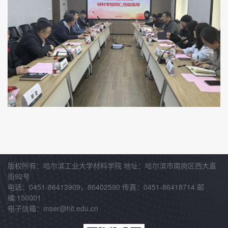
版权所有：哈尔滨工业大学材料学院 地址：哈尔滨市南岗区西大直
街92号
电话：0451-86413909，86402590 传真：0451-86418714 邮
编:150001
电子信箱：mser@hit.edu.cn