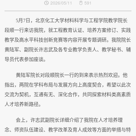
2026/05/11
591
5
月
7
日
，北京化工大学材料科学与工程学院教学院长
段顺一行来访我院，就
工程教育认证、培养方案修订
、实践
教学及
高水平
科技创新
竞赛
等
内容
开展专题调研。我院院长
黄陆军、副院长许志武及
各专业教学负责人、教学秘书、辅
导员代表
参加座谈。
黄陆军
院长
对段顺
院长
一行的到来表示热烈欢迎。他
指出，两院在学科布局与发展方向上高度契合，希望以此次
交流为契机，互通有无、深化合作，共同探索材料类高素质
人才培养新路径。
会上，许志武
副院长
详细介绍了我院在
人才培养理
念
、师资
队伍建设
、教学改革及
育人
成效等方面的举措与特