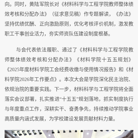
向。同时，黄陆军院长对《材料科学与工程学院教师
整体
绩
效考核和分配办法》
（征求意见稿）
作专题解读，
《
办法
》
坚持优绩优酬、正向激励原则，优化考核评价机制，激发教
职工干事创业活力，夯实师资队伍建设制度根基。
与会代表依法履职、通过
了
《材料科学与工程学院教
师
整体
绩效考核和分配办法》
《材料学院十五五规划》
《
2025年度材料学院工会经费收缴与使用情况报告》
和《
材
料学院
2026年工作要点
》。
本次大会是学院深化民主治院、
依规治院的重要实践。下一步，材料
科学与工程
学院将全面
落实会议部署，扎实推进
“十五五”规划落地，抓实制度执行
与年度重点工作，深耕实干、奋勇争先，持续推动学院事业
高质量内涵式发展，为学校建设发展贡献材料力量。