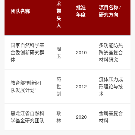
术
批准
项目名称 /
团队名称
带
年度
研究方向
头
人
国家自然科学基
多功能防热
周
金委创新研究群
2010
陶瓷基复合
玉
体
材料研究
苑
流体压力成
教育部“创新团
世
2012
形理论与技
队发展计划”
剑
术
黑龙江省自然科
耿
金属基复合
2020
学基金研究团队
林
材料