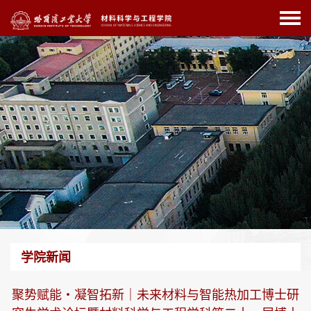
学院新闻
聚势赋能・凝智拓新｜未来材料与智能热加工博士研