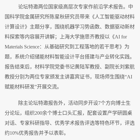
论坛特邀两位国家级高层次专家作前沿学术报告。中
国科学院金属研究所陈星秋研究员带来《人工智能驱动材料
计算设计》主题分享，围绕机器学习势函数、数据驱动新材
料探索等内容展开讲解；上海大学施思齐教授以《
AI for
Materials Science
：从基础研究到工程落地的若干思考》为
题，系统介绍储能材料智能设计平台搭建与产业转化实践。
报告结束后，材料学院党委书记黄陆军教授、副院长刘紫航
教授分别为两位专家颁发主讲嘉宾证书，现场师生围绕
“
AI
赋能材料研发
”
开展交流。
除主论坛特邀报告外，活动同步开设
7
个方向博士生
分论坛，组织
200
余
个
博士口头汇报，配套设置产学研圆桌
对话、专家科研指导、优秀学术报告评选等特色环节，评选
约
10%
优秀报告并予以表彰。