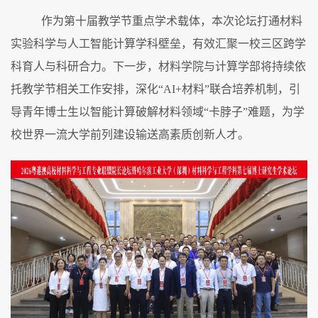
作为第十届教学节重点学术载体，本次论坛打通材料
实验科学与人工智能计算学科壁垒，有效汇聚
一校三区
跨
学
科
育人与科研合力。下一步，材料学院与计算学部将持续依
托教学节相关工作安排，深化
“AI+
材料
”
联合培养机制，引
导青年博士生以智能计算破解材料领域
“
卡脖子
”
难题，为学
校世界一流大学前列建设输送高素质创新人才。