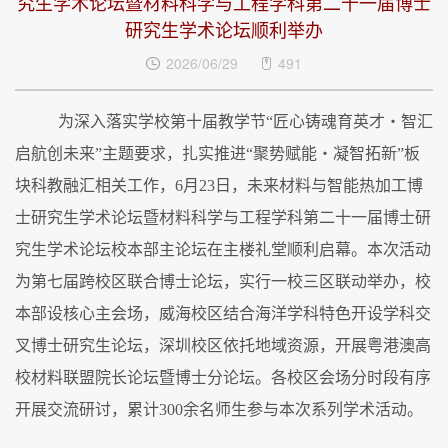
究生学术论坛暨材料科学与工程学科第二十一届博士
研究生学术论坛顺利举办
2026/06/29
491
为深入落实学校第十届教学节
“
匠心铸魂育英才
・
智汇
启航创未来
”
主题要求，扎实推进
“
聚势赋能
・
凝智拓新
”
板
块科教融汇相关工作，
6
月
23
日，未来材料与智能热加工博
士研究生学术论坛暨材料科学与工程学科第二十一届博士研
究生学术论坛校本部主论坛在主楼礼堂顺利启幕。本次活动
为第七届跨校区联合博士论坛，实行一校三区联动举办
，
校
本部设核心主会场
，
威海校区
结合
海洋学科特色开设
学科
交
叉博士
研究生
论坛
，
深圳校区
依托
地域资源，开展粤港澳高
校材料联盟院长论坛
暨
博士分论坛。各校区会场分
时段有序
开展交流研讨，累计
300
余名师生参与本次系列学术活动。